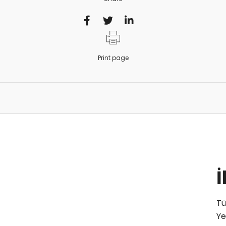
Print page
İ
Tü
Ye