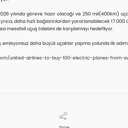
2026 yılında göreve hazır olacağı ve 250 mil(400km) uçabil
Ayrıca, daha hızlı bağlantılardan yararlanabilecek 17.000 
sa mesafeli uçuş talebini de karşılamayı hedefliyor.
ası, emisyonsuz daha büyük uçaklar yapma yolunda ilk adım 
g.com/united-airlines-to-buy-100-electric-planes-from
Share