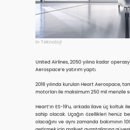
in
Teknoloji
United Airlines, 2050 yılına kadar operasy
Aerospace’e yatırım yaptı.
2018 yılında kurulan Heart Aerospace, tamam
motorları ile maksimum 250 mil menzile s
Heart’ın ES-19’u, arkada ilave üç koltuk 
sahip olacak. Uçağın özellikleri henüz b
olacağını ve aynı zamanda bakımının 100 
getirmek için maliyet avantajlarına güveni