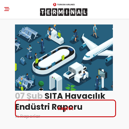
07 Şub
SITA Havacılık
Endüstri Raporu
Keşfet
in
Raporlar