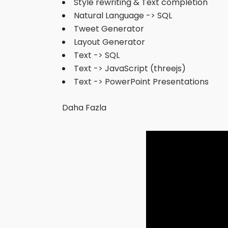
Style rewriting & Text completion
Natural Language -> SQL
Tweet Generator
Layout Generator
Text -> SQL
Text -> JavaScript (threejs)
Text -> PowerPoint Presentations
Daha Fazla