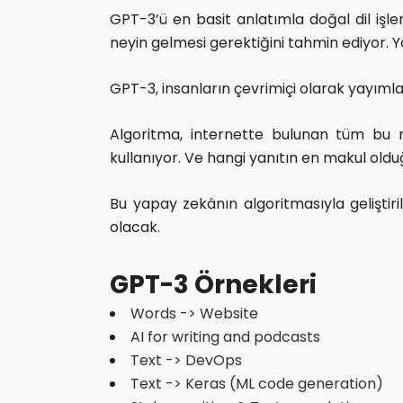
GPT-3’ü en basit anlatımla doğal dil işl
neyin gelmesi gerektiğini tahmin ediyor. Y
GPT-3, insanların çevrimiçi olarak yayımlad
Algoritma, internette bulunan tüm bu met
kullanıyor. Ve hangi yanıtın en makul old
Bu yapay zekânın algoritmasıyla geliştir
olacak.
GPT-3 Örnekleri
Words -> Website
AI for writing and podcasts
Text -> DevOps
Text -> Keras (ML code generation)