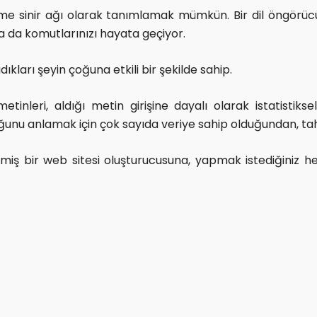
eme sinir ağı olarak tanımlamak mümkün. Bir dil öngörücü 
a da komutlarınızı hayata geçiyor.
ıkları şeyin çoğuna etkili bir şekilde sahip.
inleri, aldığı metin girişine dayalı olarak istatistiks
uğunu anlamak için çok sayıda veriye sahip olduğundan, t
ilmiş bir web sitesi oluşturucusuna, yapmak istediğiniz h