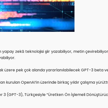
yapay zekâ teknolojisi şiir yazabiliyor, metin çevirebiliyo
abiliyor.
ak üzere pek çok alanda yararlanılabilecek GPT-3 beta vers
 kurulan OpenAI’in üzerinde birkaç yıldır çalışma yürüttü
 3 (GPT-3), Türkçesiyle “Üretken Ön İşlemeli Dönüştürücü