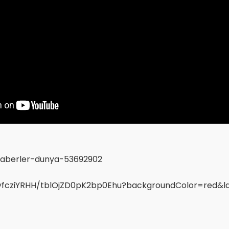
haberler-dunya-53692902
FyfcziYRHH/tblOjZD0pK2bp0Ehu?backgroundColor=red&