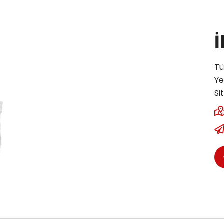
İ
Tü
Ye
Si