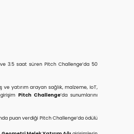
e 3.5 saat süren Pitch Challenge’da 50
ş ve yatırım arayan sağlık, malzeme, IoT,
 girişim
Pitch Challenge
’da sunumlarını
ında puan verdiği Pitch Challenge’da ödülü
n
Geometri Melek Yatırım Ağı
girişimlerin