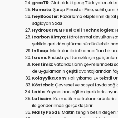
greaTR
: Globaldeki genç Türk yetenekleri
Hamata
: Şurup Pinaster Pine, sahil çamı
heyBooster
: Pazarlama ekiplerinin dijit
sağlayan SaaS
HydroBorPEM Fuel Cell Technologies
: 
Icarbon Kimya
: Hidrotermal devulkanizasy
şekilde geri dönüştürme sürdürülebilir ha
Infleap
: Markalar ile influencer’ları bir
Ixrone
: Endüstriyel temizlik için geliştiril
Kentimiz
: vatandaşların çevrelerindeki so
de uygulamanın çeşitli avantajlarından f
Kolayyika.com
: Halı yıkama, Ev tekstil
Köstebek
: Çevresel ve sosyal fayda sağl
Labla
: Yayıncıların eğitim içeriklerini o
Latissim
: Kozmetik markaların ürünlerini b
ile gönderilmesi gerçekleştirir.
Malty Foods
: Maltın zengin besin değeri,