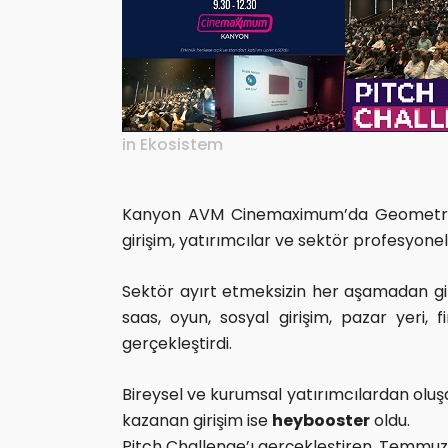
in
Ekosistem
Kanyon AVM Cinemaximum’da Geometri Me
girişim, yatırımcılar ve sektör profesyonelle
Sektör ayırt etmeksizin her aşamadan gir
saas, oyun, sosyal girişim, pazar yeri, 
gerçekleştirdi.
Bireysel ve kurumsal yatırımcılardan oluş
kazanan girişim ise
heybooster
oldu.
Pitch Challenge’ı gerçekleştiren, Temmuz