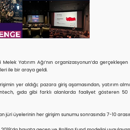
lek Yatırım Ağı’nın organizasyonun’da gerçekleşen v
ri ile bir araya geldi.
işimin yer aldığı; pazara giriş aşamasından, yatırım almı
fintech, gıda gibi farklı alanlarda faaliyet gösteren 50
an jüri üyelerinin her girişim sunumu sonrasında 7-10 aras
 2019’da hayata geçen ve Rolling Fund modelini uygulaya