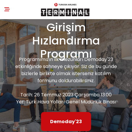
Girişim
Hızlandırma
Programı
Programımızın ilk mezunları Demoday'23
etkinliğinde sahneye çıkıyor. Siz de bu günde
bizlerle birlikte olmak isterseniz katılım
formunu doldurabilirsiniz.
Tarih: 26 Temmuz 2023 Çarşamba 13:00
Yer: Türk Hava Yolları Genel Müdürlük Binası
Demoday'23